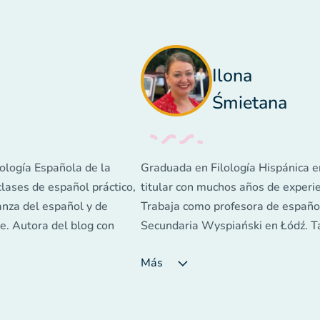
Ilona
Śmietana
ología Española de la
Graduada en Filología Hispánica e
clases de español práctico,
titular con muchos años de experie
anza del español y de
Trabaja como profesora de español 
e. Autora del blog con
Secundaria Wyspiański en Łódź. T
añol oleedu.pl. Tiene
pedagógicas y educativas en la Es
Más
 niños, adolescentes y
escuela" de Łódź. Su trabajo con n
aciones, cursos,
y compromiso. Es coordinadora de 
idiomas. Ganadora de tres
para ayudar a mejorar la calidad de