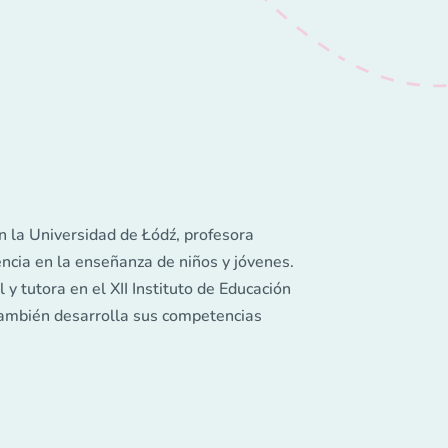
n la Universidad de Łódź, profesora
ncia en la enseñanza de niños y jóvenes.
y tutora en el XII Instituto de Educación
ambién desarrolla sus competencias
cuela Primaria María Montessori "Tu
iños y jóvenes lo realiza con gran pasión
varios proyectos escolares que sirven
l trabajo escolar y, sobre todo, formar