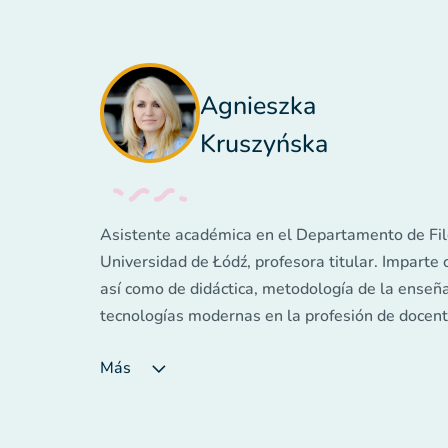
Agnieszka
Kruszyńska
Asistente académica en el Departamento de Fil
Universidad de Łódź, profesora titular. Imparte 
así como de didáctica, metodología de la enseñ
tecnologías modernas en la profesión de docent
materiales creativos para los profesores de esp
Más
muchos años de experiencia en la enseñanza de
adultos. Autora y coautora de numerosas public
formaciones y webinars sobre la enseñanza de 