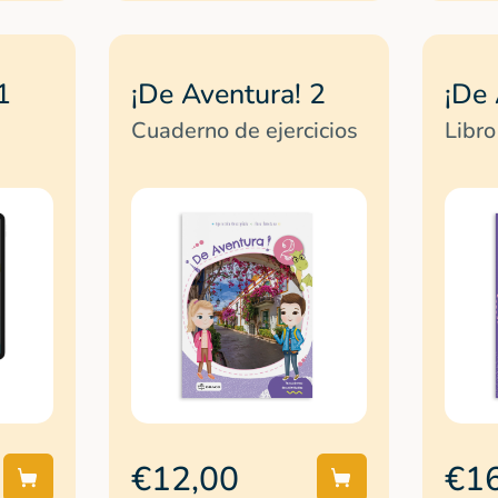
1
¡De Aventura! 2
¡De 
Cuaderno de ejercicios
Libro
€12,00
€1