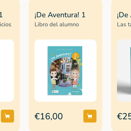
1
¡De Aventura! 1
¡De 
icios
Libro del alumno
Las t
€16,00
€2