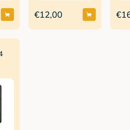
€12,00
€1
4