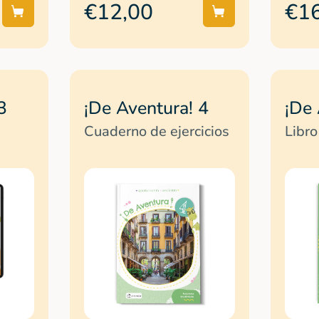
€12,00
€1
3
¡De Aventura! 4
¡De 
Cuaderno de ejercicios
Libro