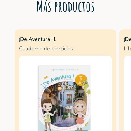
Más productos
¡De Aventura! 1
¡D
Cuaderno de ejercicios
Li