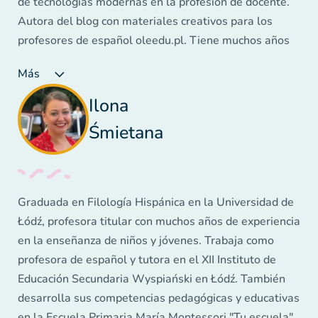
de tecnologías modernas en la profesión de docente.
Autora del blog con materiales creativos para los
profesores de español oleedu.pl. Tiene muchos años
de experiencia en la enseñanza de niños, adolescentes
Más
y adultos. Autora y coautora de numerosas
publicaciones, cursos, formaciones y webinars sobre la
Ilona
enseñanza de idiomas. Ganadora de tres prestigiosos
Śmietana
premios en el Resumen del Movimiento Innovador en
la Educación - "Creador de la Innovación" (2015),
"Creador de la Competencia Social" (2016), "Docente
Innovador" (2017). En su trabajo se centra en el
Graduada en Filología Hispánica en la Universidad de
aprendizaje basado en las emociones positivas.
Łódź, profesora titular con muchos años de experiencia
en la enseñanza de niños y jóvenes. Trabaja como
profesora de español y tutora en el XII Instituto de
Educación Secundaria Wyspiański en Łódź. También
desarrolla sus competencias pedagógicas y educativas
en la Escuela Primaria María Montessori "Tu escuela"