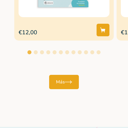
€12,00
€1
Más