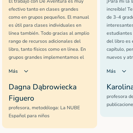
El trabajo con De Aventura es muy
¡Para mí la 
efectivo tanto en clases grandes
increíble! 
como en grupos pequeños. El manual
de 3-4 grado
es útil para clases individuales en
interesantes
línea también. Todo gracias al amplio
estudiantes 
rango de recursos adicionales del
del libro es
libro, tanto físicos como en línea. En
capítulo, pe
grupos grandes implementamos el
nuevos y atr
manual - es consistente y bien
para usar y e
Más
Más
pensado. En grupos más pequeños
¡Mis alumno
utilizamos hojas de trabajo
Tiene mucho
Dagna Dąbrowiecka
Karolin
adicionales y los materiales
diseños, pl
Figuero
profesora d
electrónicos, lo cual es fantástico. La
trabajo, cue
publicacion
plataforma Profidesk permite
versión mult
profesora, metodóloga: La NUBE
resolver o comprobar tareas de forma
he trabajado
Español para niños
conjunta mediante una pizarra
método es e
electrónica. Gracias a que el libro
Sincerament