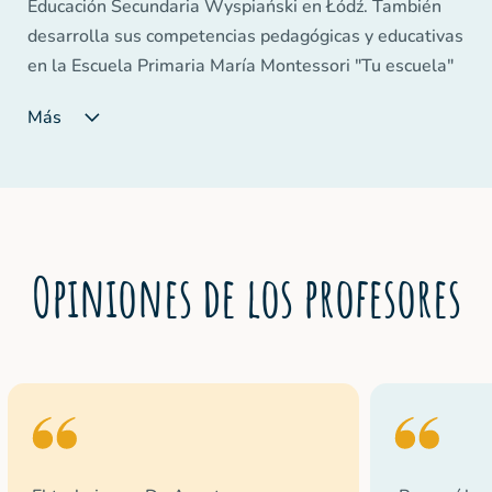
Educación Secundaria Wyspiański en Łódź. También
desarrolla sus competencias pedagógicas y educativas
en la Escuela Primaria María Montessori "Tu escuela"
de Łódź. Su trabajo con niños y jóvenes lo realiza con
Más
gran pasión y compromiso. Es coordinadora de varios
proyectos escolares que sirven para ayudar a mejorar
la calidad del trabajo escolar y, sobre todo, formar
competencias fundamentales en los jóvenes. Es una
apasionada del País Vasco, donde perfeccionó su
español.
Opiniones de los profesores