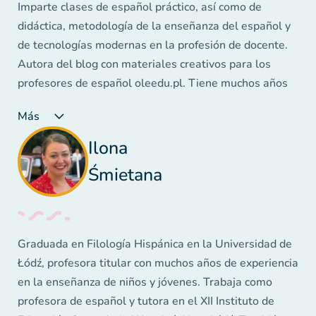
Imparte clases de español práctico, así como de
didáctica, metodología de la enseñanza del español y
de tecnologías modernas en la profesión de docente.
Autora del blog con materiales creativos para los
profesores de español oleedu.pl. Tiene muchos años
de experiencia en la enseñanza de niños, adolescentes
Más
y adultos. Autora y coautora de numerosas
publicaciones, cursos, formaciones y webinars sobre la
Ilona
enseñanza de idiomas. Ganadora de tres prestigiosos
Śmietana
premios en el Resumen del Movimiento Innovador en
la Educación - "Creador de la Innovación" (2015),
"Creador de la Competencia Social" (2016), "Docente
Innovador" (2017). En su trabajo se centra en el
Graduada en Filología Hispánica en la Universidad de
aprendizaje basado en las emociones positivas.
Łódź, profesora titular con muchos años de experiencia
en la enseñanza de niños y jóvenes. Trabaja como
profesora de español y tutora en el XII Instituto de