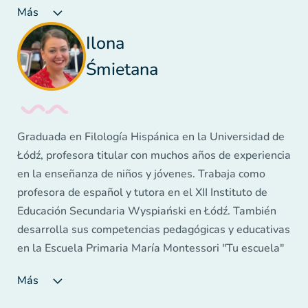
Más
y adultos. Autora y coautora de numerosas
publicaciones, cursos, formaciones y webinars sobre la
Ilona
enseñanza de idiomas. Ganadora de tres prestigiosos
Śmietana
premios en el Resumen del Movimiento Innovador en
la Educación - "Creador de la Innovación" (2015),
"Creador de la Competencia Social" (2016), "Docente
Innovador" (2017). En su trabajo se centra en el
Graduada en Filología Hispánica en la Universidad de
aprendizaje basado en las emociones positivas.
Łódź, profesora titular con muchos años de experiencia
en la enseñanza de niños y jóvenes. Trabaja como
profesora de español y tutora en el XII Instituto de
Educación Secundaria Wyspiański en Łódź. También
desarrolla sus competencias pedagógicas y educativas
en la Escuela Primaria María Montessori "Tu escuela"
de Łódź. Su trabajo con niños y jóvenes lo realiza con
Más
gran pasión y compromiso. Es coordinadora de varios
proyectos escolares que sirven para ayudar a mejorar