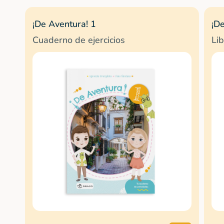
¡De Aventura! 1
¡D
Cuaderno de ejercicios
Li