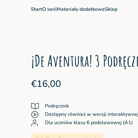
Start
O serii
Materiały dodatkowe
Sklep
¡De Aventura! 3 Podręc
€16,00
Podręcznik
Dostępny również w wersji interaktywne
Dla uczniów klasy 6 podstawowej (A1)