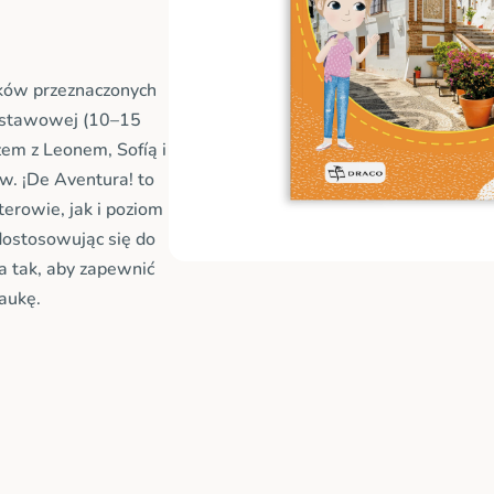
ników przeznaczonych
podstawowej (10–15
zem z Leonem, Sofíą i
ów. ¡De Aventura! to
erowie, jak i poziom
dostosowując się do
a tak, aby zapewnić
aukę.