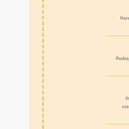
Naro
Rodzaj
P
cza