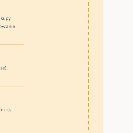
akupy
towanie
ze),
erir),