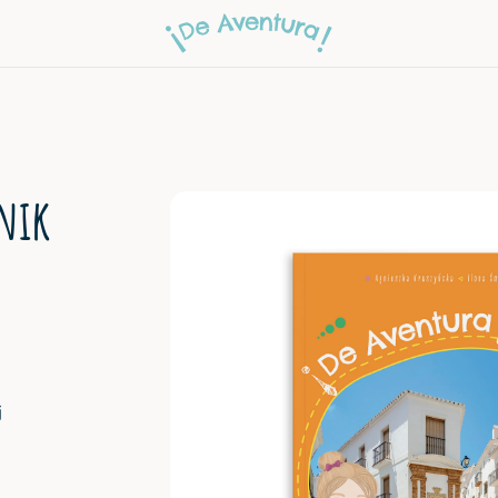
znik
j