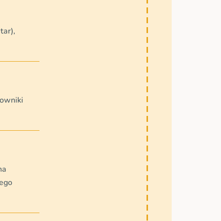
tar),
sowniki
na
nego